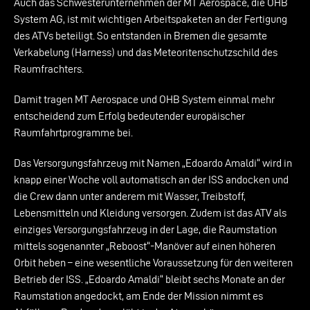
Auch das Schwesterunternehmen der MT Aerospace, die OHB
System AG, ist mit wichtigen Arbeitspaketen an der Fertigung
des ATVs beteiligt. So entstanden in Bremen die gesamte
Verkabelung (Harness) und das Meteoritenschutzschild des
Raumfrachters.
Damit tragen MT Aerospace und OHB System einmal mehr
entscheidend zum Erfolg bedeutender europäischer
Raumfahrtprogramme bei.
Das Versorgungsfahrzeug mit Namen „Edoardo Amaldi“ wird in
knapp einer Woche voll automatisch an der ISS andocken und
die Crew dann unter anderem mit Wasser, Treibstoff,
Lebensmitteln und Kleidung versorgen. Zudem ist das ATV als
einziges Versorgungsfahrzeug in der Lage, die Raumstation
mittels sogenannter „Reboost“-Manöver auf einen höheren
Orbit heben – eine wesentliche Voraussetzung für den weiteren
Betrieb der ISS. „Edoardo Amaldi“ bleibt sechs Monate an der
Raumstation angedockt, am Ende der Mission nimmt es