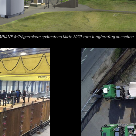
die ARIANE 6-Trägerrakete spätestens Mitte 2020 zum Jungfernflug aussehen