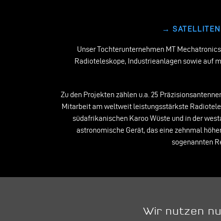
→ SATELLITE
Unser Tochterunternehmen MT Mechatronics (M
Radioteleskope, Industrieanlagen sowie auf 
Zu den Projekten zählen u.a. 25 Präzisionsantenn
Mitarbeit am weltweit leistungsstärkste Radiotel
südafrikanischen Karoo Wüste und in der westa
astronomische Gerät, das eine zehnmal höhere
sogenannten Reo
Wir nutzen nu