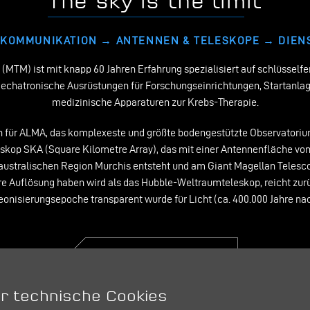
The sky is the limit
NKOMMUNIKATION → ANTENNEN & TELESKOPE → DIEN
TM) ist mit knapp 60 Jahren Erfahrung spezialisiert auf schlüssel
mechatronische Ausrüstungen für Forschungseinrichtungen, Startanl
medizinische Apparaturen zur Krebs-Therapie.
en für ALMA, das komplexeste und größte bodengestützte Observatoriu
eskop SKA (Square Kilometre Array), das mit einer Antennenfläche von
ustralischen Region Murchis entsteht und am Giant Magellan Telesco
 Auflösung haben wird als das Hubble-Weltraumteleskop, reicht zurüc
nisierungsepoche transparent wurde für Licht (ca. 400.000 Jahre na
MT Mechatronics >
r technische Cookies