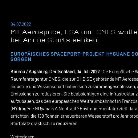
04.07.2022
MT Aerospace, ESA und CNES wolle
bei Ariane-Starts senken
EUROPÄISCHES SPACEPORT-PROJEKT HYGUANE SO
SORGEN
Kourou / Augsburg, Deutschland, 04. Juli 2022.
Die Europäische W
Raumfahrtagentur CNES, die zur OHB SE gehörende MT Aerospac
Industrie und Wissenschaft haben sich zusammengeschlossen, u
Emissionen zu reduzieren. Sie beabsichtigen eine Infrastruktur
aufzubauen, das den europäischen Weltraumbahnhof in Franzö
(HYdrogène GUyanais A Neutralité Environnementale) zielt dara
errichten, die 130 Tonnen erneuerbaren Wasserstoff pro Jahr p
Startplatz drastisch zu reduzieren.
Weiterlesen …